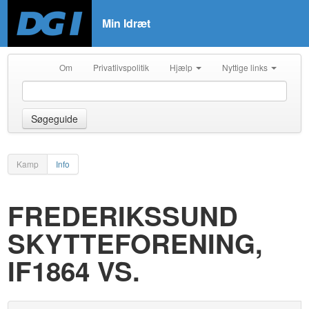
Min Idræt
Om
Privatlivspolitik
Hjælp
Nyttige links
Søgeguide
Kamp
Info
FREDERIKSSUND
SKYTTEFORENING,
IF1864 VS.