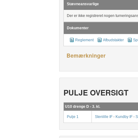
Stævneansvarlige
Der er ikke registreret nogen turneringsan
Dokumenter
Reglement
Afbudstakter
Sp
Bemærkninger
PULJE OVERSIGT
U10 drenge D - 3. kl.
Pulje 1
Stenlille IF
-
Kundby IF
-
S