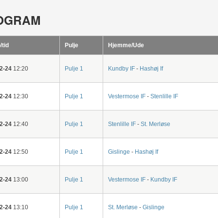
OGRAM
/tid
Pulje
Hjemme/Ude
2-24
12:20
Pulje 1
Kundby IF
-
Hashøj If
2-24
12:30
Pulje 1
Vestermose IF
-
Stenlille IF
2-24
12:40
Pulje 1
Stenlille IF
-
St. Merløse
2-24
12:50
Pulje 1
Gislinge
-
Hashøj If
2-24
13:00
Pulje 1
Vestermose IF
-
Kundby IF
2-24
13:10
Pulje 1
St. Merløse
-
Gislinge