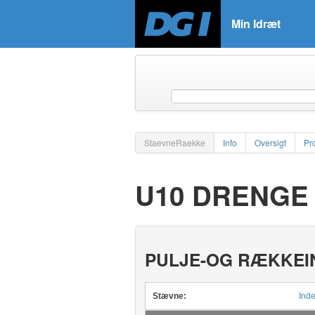
Min Idræt
StaevneRaekke
Info
Oversigt
Pr
U10 DRENGE D
PULJE-OG RÆKKEI
Stævne:
Inde