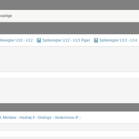
svarlige
illeregler U10 - U12
Spilleregler U12 - U13 Piger
Spilleregler U13 - U14
t. Merløse
-
Hashøj If
-
Gislinge
-
Vestermose IF
-