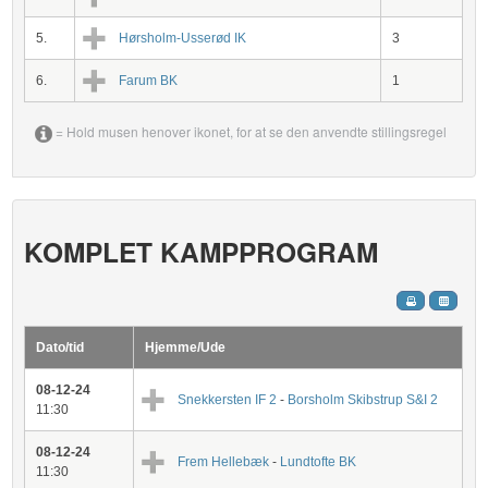
5.
Hørsholm-Usserød IK
3
6.
Farum BK
1
= Hold musen henover ikonet, for at se den anvendte stillingsregel
KOMPLET KAMPPROGRAM
Dato/tid
Hjemme/Ude
08-12-24
Snekkersten IF 2
-
Borsholm Skibstrup S&I 2
11:30
08-12-24
Frem Hellebæk
-
Lundtofte BK
11:30