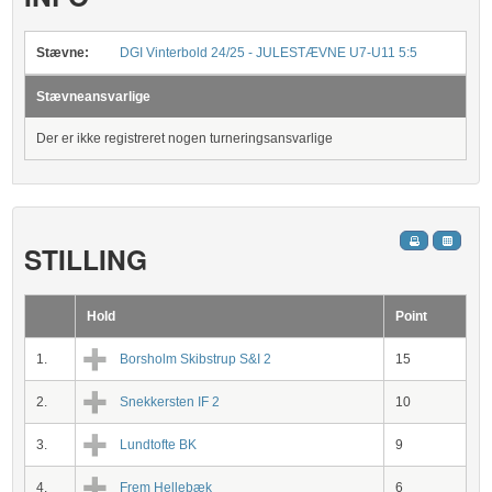
Stævne:
DGI Vinterbold 24/25 - JULESTÆVNE U7-U11 5:5
Stævneansvarlige
Der er ikke registreret nogen turneringsansvarlige
STILLING
Hold
Point
1.
Borsholm Skibstrup S&I 2
15
2.
Snekkersten IF 2
10
3.
Lundtofte BK
9
4.
Frem Hellebæk
6