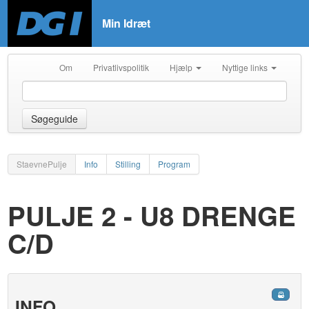
Min Idræt
Om
Privatlivspolitik
Hjælp
Nyttige links
Søgeguide
StaevnePulje
Info
Stilling
Program
PULJE 2 - U8 DRENGE
C/D
INFO