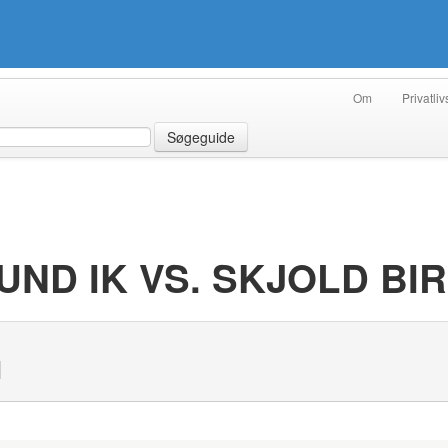
Om
Privatliv
Søgeguide
UND IK VS. SKJOLD BI
N