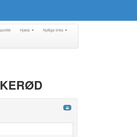
spolitik
Hjælp
Nyttige links
RKERØD