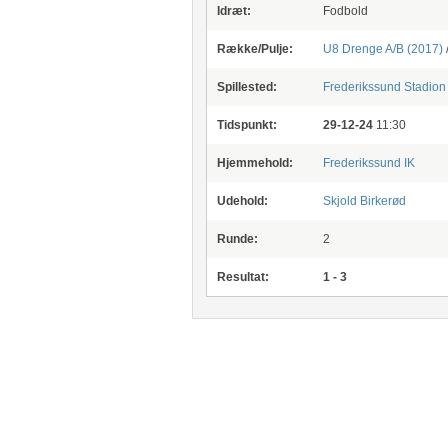
Idræt:
Fodbold
Række/Pulje:
U8 Drenge A/B (2017)
Spillested:
Frederikssund Stadion
Tidspunkt:
29-12-24
11:30
Hjemmehold:
Frederikssund IK
Udehold:
Skjold Birkerød
Runde:
2
Resultat:
1 - 3