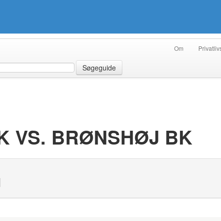
Om
Privatliv
Søgeguide
K VS. BRØNSHØJ BK
N