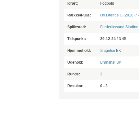
Idræt:
Fodbold
Række/Pulje:
U9 Drenge C (2016)
/
Spillested:
Frederikssund Stadion
Tidspunkt:
29-12-24
13:45
Hjemmehold:
Slagelse BK
Udehold:
Brønshøj BK
Runde:
3
Resultat:
0 - 3