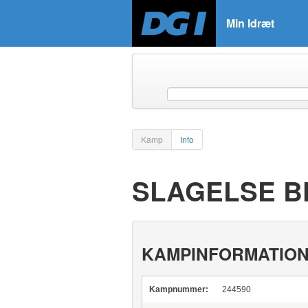
Min Idræt
Kamp
Info
SLAGELSE B
KAMPINFORMATIO
Kampnummer:
244590