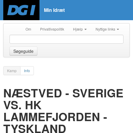
Min Idræt
Om
Privatlivspolitik
Hjælp
Nyttige links
Søgeguide
Kamp
Info
NÆSTVED - SVERIGE
VS. HK
LAMMEFJORDEN -
TYSKLAND