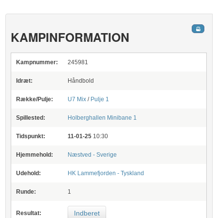
KAMPINFORMATION
Kampnummer:
245981
Idræt:
Håndbold
Række/Pulje:
U7 Mix
/
Pulje 1
Spillested:
Holberghallen
Minibane 1
Tidspunkt:
11-01-25
10:30
Hjemmehold:
Næstved - Sverige
Udehold:
HK Lammefjorden - Tyskland
Runde:
1
Indberet
Resultat: