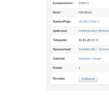
Kampnummer:
245971
Idræt:
Håndbold
Række/Pulje:
U6 Mix
/
Pulje 1
Spillested:
Holberghallen
Miniban
Tidspunkt:
11-01-25
09:15
Hjemmehold:
Svebølle B& I - Danma
Udehold:
Næstved - Norge
Runde:
1
Indberet
Resultat: