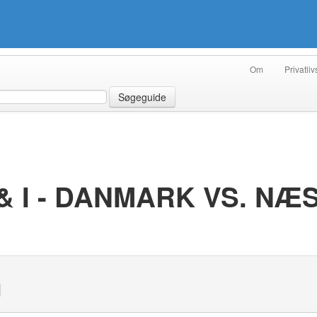
Om
Privatliv
Søgeguide
 I - DANMARK VS. NÆS
N