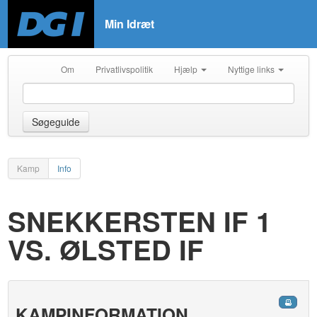
Min Idræt
Om
Privatlivspolitik
Hjælp
Nyttige links
Søgeguide
Kamp
Info
SNEKKERSTEN IF 1
VS. ØLSTED IF
KAMPINFORMATION