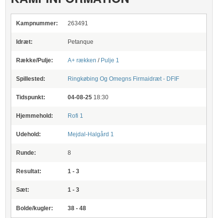
Kampnummer:
263491
Idræt:
Petanque
Række/Pulje:
A+ rækken
/
Pulje 1
Spillested:
Ringkøbing Og Omegns Firmaidræt - DFIF
Tidspunkt:
04-08-25
18:30
Hjemmehold:
Rofi 1
Udehold:
Mejdal-Halgård 1
Runde:
8
Resultat:
1 - 3
Sæt:
1 - 3
Bolde/kugler:
38 - 48