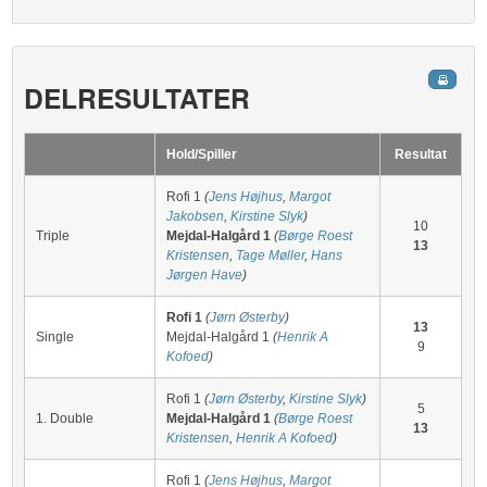
DELRESULTATER
Hold/Spiller
Resultat
Rofi 1
(
Jens Højhus
,
Margot
Jakobsen
,
Kirstine Slyk
)
10
Triple
Mejdal-Halgård 1
(
Børge Roest
13
Kristensen
,
Tage Møller
,
Hans
Jørgen Have
)
Rofi 1
(
Jørn Østerby
)
13
Single
Mejdal-Halgård 1
(
Henrik A
9
Kofoed
)
Rofi 1
(
Jørn Østerby
,
Kirstine Slyk
)
5
1. Double
Mejdal-Halgård 1
(
Børge Roest
13
Kristensen
,
Henrik A Kofoed
)
Rofi 1
(
Jens Højhus
,
Margot