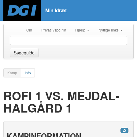
Min Idræt
Om
Privatlivspolitik
Hjælp
Nyttige links
Søgeguide
Kamp
Info
ROFI 1 VS. MEJDAL-
HALGÅRD 1
KAMPINFORMATION