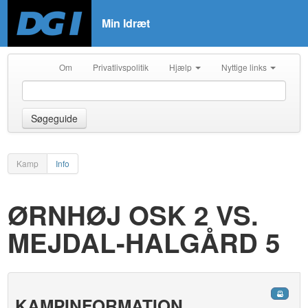
Min Idræt
Om
Privatlivspolitik
Hjælp
Nyttige links
Søgeguide
Kamp
Info
ØRNHØJ OSK 2 VS.
MEJDAL-HALGÅRD 5
KAMPINFORMATION