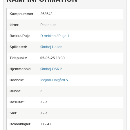
Kampnummer:
263543
Idræt:
Petanque
Række/Pulje:
D rækken
/
Pulje 1
Spillested:
Ørnhøj Hallen
Tidspunkt:
05-05-25
18:30
Hjemmehold:
Ørnhøj OSK 2
Udehold:
Mejdal-Halgård 5
Runde:
3
Resultat:
2 - 2
Sæt:
2 - 2
Bolde/kugler:
37 - 42