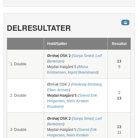
DELRESULTATER
Hold/Spiller
Resultat
Ørnhøj OSK 2
(
Sonja Smed
,
Leif
Bertelsen
)
13
1. Double
Mejdal-Halgård 5
(
Mona
5
Kristiansen
,
Ingrid Boelsmand
)
Ørnhøj OSK 2
(
Hedevig Riisberg
,
Ellen Jensen
)
2
2. Double
Mejdal-Halgård 5
(
Svend Erik
13
Holgersen
,
Niels Kirstein
Knudsen
)
Ørnhøj OSK 2
(
Sonja Smed
,
Leif
Bertelsen
)
13
3. Double
Mejdal-Halgård 5
(
Svend Erik
11
Holgersen
,
Niels Kirstein