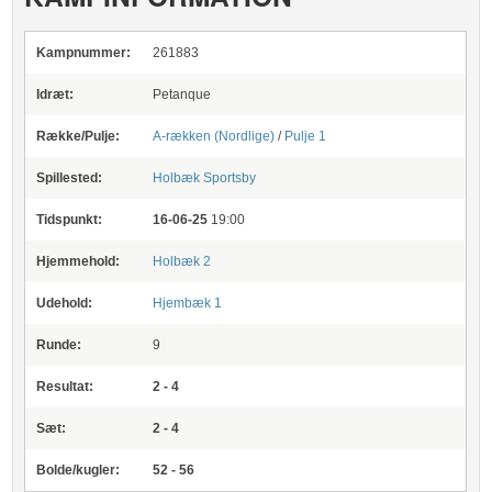
Kampnummer:
261883
Idræt:
Petanque
Række/Pulje:
A-rækken (Nordlige)
/
Pulje 1
Spillested:
Holbæk Sportsby
Tidspunkt:
16-06-25
19:00
Hjemmehold:
Holbæk 2
Udehold:
Hjembæk 1
Runde:
9
Resultat:
2 - 4
Sæt:
2 - 4
Bolde/kugler:
52 - 56