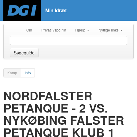
Min Idræt
Om
Privatlivspolitik
Hjælp
Nyttige links
Søgeguide
Kamp
Info
NORDFALSTER
PETANQUE - 2 VS.
NYKØBING FALSTER
PETANQUE KLUB 1