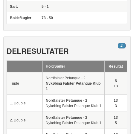
Sæt:
5 - 1
Bolde/kugler:
73 - 50
DELRESULTATER
Hold/Spiller
Resultat
Nordfalster Petanque - 2
8
Triple
Nykøbing Falster Petanque Klub
13
1
Nordfalster Petanque - 2
13
1. Double
Nykøbing Falster Petanque Klub 1
3
Nordfalster Petanque - 2
13
2. Double
Nykøbing Falster Petanque Klub 1
5