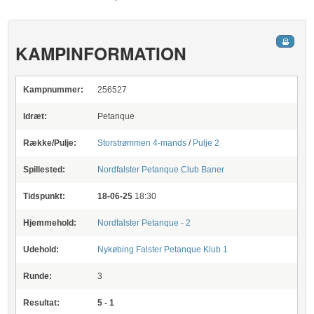
KAMPINFORMATION
Kampnummer:
256527
Idræt:
Petanque
Række/Pulje:
Storstrømmen 4-mands
/
Pulje 2
Spillested:
Nordfalster Petanque Club Baner
Tidspunkt:
18-06-25
18:30
Hjemmehold:
Nordfalster Petanque - 2
Udehold:
Nykøbing Falster Petanque Klub 1
Runde:
3
Resultat:
5 - 1