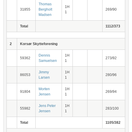
Thomas
1H
31855
Bergholt
269/90
1
Madsen
Total
1112/373
2
Korsør Skytteforening
Dennis
1H
59362
273/92
Samuelsen
1
Jimmy
1H
86053
280/96
Larsen
1
Morten
1H
91804
269/94
Jensen
1
Jens Peter
1H
55982
283/100
Jensen
1
Total
1105/382