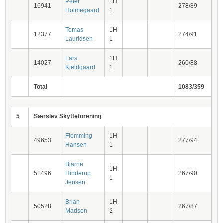
Peter
1H
16941
278/89
Holmegaard
1
Tomas
1H
12377
274/91
Lauridsen
1
Lars
1H
14027
260/88
Kjeldgaard
1
Total
1083/359
5
Særslev Skytteforening
Flemming
1H
49653
277/94
Hansen
1
Bjarne
1H
51496
Hinderup
267/90
1
Jensen
Brian
1H
50528
267/87
Madsen
2