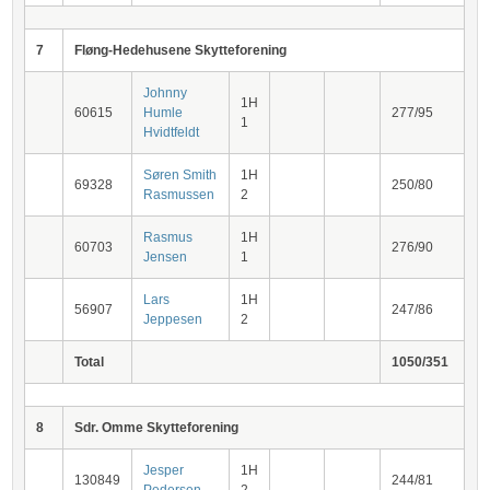
7
Fløng-Hedehusene Skytteforening
Johnny
1H
60615
Humle
277/95
1
Hvidtfeldt
Søren Smith
1H
69328
250/80
Rasmussen
2
Rasmus
1H
60703
276/90
Jensen
1
Lars
1H
56907
247/86
Jeppesen
2
Total
1050/351
8
Sdr. Omme Skytteforening
Jesper
1H
130849
244/81