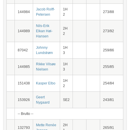
Jacob Rolff-
1H
144984
273/88
Petersen
2
Nils-Erik
2H
144989
Elkan Høi-
273/92
2
Hansen
Johnny
1H
87042
259/86
Lundstrøm
3
Rikke Vilsøe
1H
144985
255/85
Nielsen
3
1H
151438
Kasper Elbo
254/84
2
Geert
153926
SE2
243/81
Nygaard
-- Brutto --
Mette Renée
2H
132793
265/91