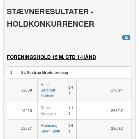
STÆVNERESULTATER -
HOLDKONKURRENCER
FORENINGSHOLD 15 M. STD 1-HÅND
1
St. Restrup Idrætsforening
Heidi
1H
32639
Bergholt
276/94
1
Madsen
Rune
1H
16916
287/97
Knudsen
1
Flemming
1H
18337
280/92
Steen Sloth
1