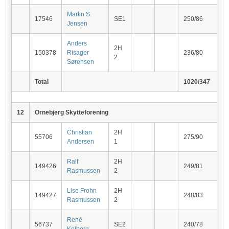
Martin S.
17546
SE1
250/86
Jensen
Anders
2H
150378
Risager
236/80
2
Sørensen
Total
1020/347
12
Ornebjerg Skytteforening
Christian
2H
55706
275/90
Andersen
1
Ralf
2H
149426
249/81
Rasmussen
2
Lise Frohn
2H
149427
248/83
Rasmussen
2
Renè
56737
SE2
240/78