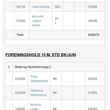
61720
Jens Hartwig
SE1
276/91
Kenneth
2H
67586
Lagoni
280/95
1
Olsen
Total
839/279
FORENINGSHOLD 15 M. STD BK/JUN
1
Mullerup Skytteforening 2
Freja
153589
BK
254/83
Voldstedlund
Valdemar
152439
BK
274/91
Kehrenberg
Magnus
146345
Linde
BK
250/84