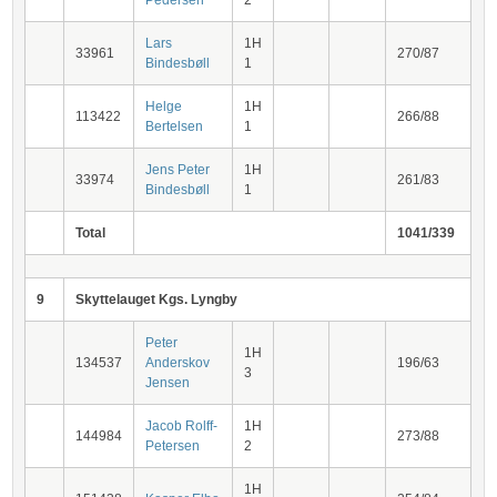
Pedersen
2
Lars
1H
33961
270/87
Bindesbøll
1
Helge
1H
113422
266/88
Bertelsen
1
Jens Peter
1H
33974
261/83
Bindesbøll
1
Total
1041/339
9
Skyttelauget Kgs. Lyngby
Peter
1H
134537
Anderskov
196/63
3
Jensen
Jacob Rolff-
1H
144984
273/88
Petersen
2
1H