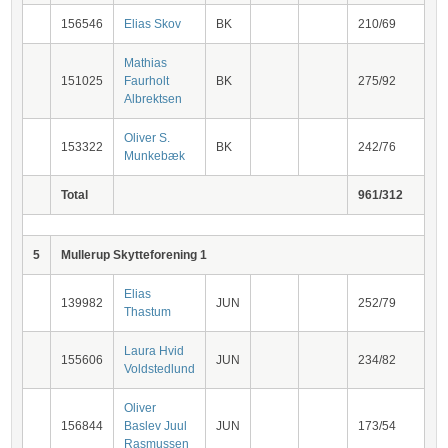
156546
Elias Skov
BK
210/69
Mathias
151025
Faurholt
BK
275/92
Albrektsen
Oliver S.
153322
BK
242/76
Munkebæk
Total
961/312
5
Mullerup Skytteforening 1
Elias
139982
JUN
252/79
Thastum
Laura Hvid
155606
JUN
234/82
Voldstedlund
Oliver
156844
Baslev Juul
JUN
173/54
Rasmussen