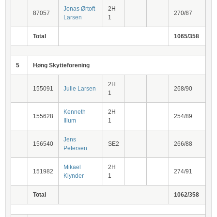
Jonas Ørtoft
2H
87057
270/87
Larsen
1
Total
1065/358
5
Høng Skytteforening
2H
155091
Julie Larsen
268/90
1
Kenneth
2H
155628
254/89
Illum
1
Jens
156540
SE2
266/88
Petersen
Mikael
2H
151982
274/91
Klynder
1
Total
1062/358