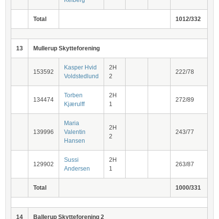
Kelberg
Total
1012/332
13
Mullerup Skytteforening
Kasper Hvid
2H
153592
222/78
Voldstedlund
2
Torben
2H
134474
272/89
Kjærulff
1
Maria
2H
139996
Valentin
243/77
2
Hansen
Sussi
2H
129902
263/87
Andersen
1
Total
1000/331
14
Ballerup Skytteforening 2