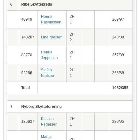
6
Ribe Skyttekreds
Henrik
2H
40949
269/97
Rasmussen
1
2H
148287
Line Nielsen
248/80
2
Henrik
2H
88770
267/89
Jeppesen
1
Stefan
2H
92266
268/89
Nielsen
1
Total
1052/355
7
Nyborg Skytteforening
Kristian
2H
135637
280/95
Pedersen
1
Manja
2H