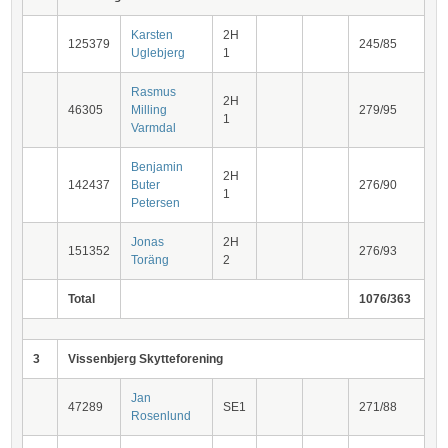
Karsten
2H
125379
245/85
Uglebjerg
1
Rasmus
2H
46305
Milling
279/95
1
Varmdal
Benjamin
2H
142437
Buter
276/90
1
Petersen
Jonas
2H
151352
276/93
Toräng
2
Total
1076/363
3
Vissenbjerg Skytteforening
Jan
47289
SE1
271/88
Rosenlund