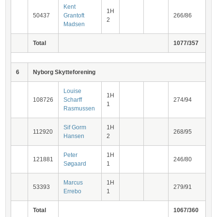
Kent
1H
50437
Grantoft
266/86
2
Madsen
Total
1077/357
6
Nyborg Skytteforening
Louise
1H
108726
Scharff
274/94
1
Rasmussen
Sif Gorm
1H
112920
268/95
Hansen
2
Peter
1H
121881
246/80
Søgaard
1
Marcus
1H
53393
279/91
Errebo
1
Total
1067/360