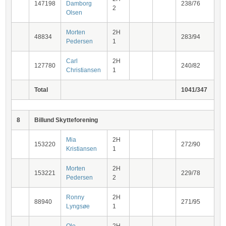
147198
Damborg
238/76
2
Olsen
Morten
2H
48834
283/94
Pedersen
1
Carl
2H
127780
240/82
Christiansen
1
Total
1041/347
8
Billund Skytteforening
Mia
2H
153220
272/90
Kristiansen
1
Morten
2H
153221
229/78
Pedersen
2
Ronny
2H
88940
271/95
Lyngsøe
1