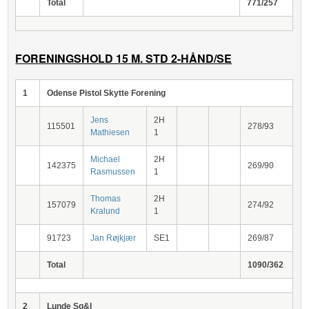
Total
771/257
FORENINGSHOLD 15 M. STD 2-HÅND/SE
1
Odense Pistol Skytte Forening
Jens
2H
115501
278/93
Mathiesen
1
Michael
2H
142375
269/90
Rasmussen
1
Thomas
2H
157079
274/92
Kralund
1
91723
Jan Røjkjær
SE1
269/87
Total
1090/362
2
Lunde Sg&I