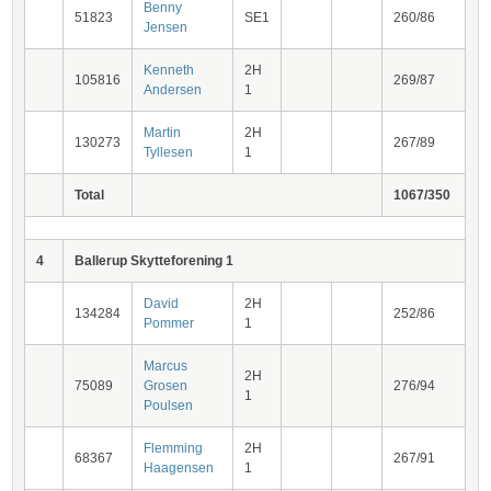
Benny
51823
SE1
260/86
Jensen
Kenneth
2H
105816
269/87
Andersen
1
Martin
2H
130273
267/89
Tyllesen
1
Total
1067/350
4
Ballerup Skytteforening 1
David
2H
134284
252/86
Pommer
1
Marcus
2H
75089
Grosen
276/94
1
Poulsen
Flemming
2H
68367
267/91
Haagensen
1