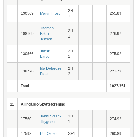
2H
130569
Martin Frost
255/89
1
Thomas
2H
108109
Bøgh
276/97
1
Jensen
Jacob
2H
130566
275/92
Larsen
1
Ida Delarose
2H
138776
221/73
Frost
2
Total
1027/351
11
Allingåbro Skytteforening
Janni Staack
2H
17560
274/92
Thygesen
1
17598
Per Olesen
SE1
260/89