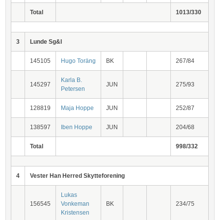
Total
1013/330
3
Lunde Sg&I
145105
Hugo Toräng
BK
267/84
Karla B.
145297
JUN
275/93
Petersen
128819
Maja Hoppe
JUN
252/87
138597
Iben Hoppe
JUN
204/68
Total
998/332
4
Vester Han Herred Skytteforening
Lukas
156545
Vonkeman
BK
234/75
Kristensen