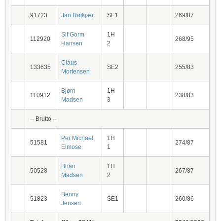
91723
Jan Røjkjær
SE1
269/87
Sif Gorm
1H
112920
268/95
Hansen
2
Claus
133635
SE2
255/83
Mortensen
Bjørn
1H
110912
238/83
Madsen
3
-- Brutto --
Per Michael
1H
51581
274/87
Elmose
1
Brian
1H
50528
267/87
Madsen
2
Benny
51823
SE1
260/86
Jensen