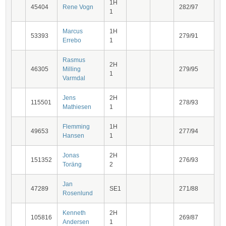
1H
45404
Rene Vogn
282/97
1
Marcus
1H
53393
279/91
Errebo
1
Rasmus
2H
46305
Milling
279/95
1
Varmdal
Jens
2H
115501
278/93
Mathiesen
1
Flemming
1H
49653
277/94
Hansen
1
Jonas
2H
151352
276/93
Toräng
2
Jan
47289
SE1
271/88
Rosenlund
Kenneth
2H
105816
269/87
Andersen
1