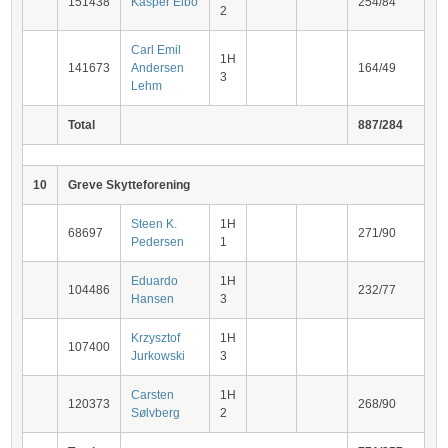
151438
Kasper Elbo
254/84
2
Carl Emil
1H
141673
Andersen
164/49
3
Lehm
Total
887/284
10
Greve Skytteforening
Steen K.
1H
68697
271/90
Pedersen
1
Eduardo
1H
104486
232/77
Hansen
3
Krzysztof
1H
107400
Jurkowski
3
Carsten
1H
120373
268/90
Sølvberg
2