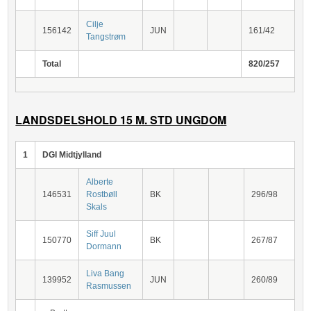
Cilje
156142
JUN
161/42
Tangstrøm
Total
820/257
LANDSDELSHOLD 15 M. STD UNGDOM
1
DGI Midtjylland
Alberte
146531
Rostbøll
BK
296/98
Skals
Siff Juul
150770
BK
267/87
Dormann
Liva Bang
139952
JUN
260/89
Rasmussen