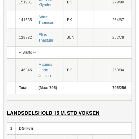
151981
BK
279/90
Klynder
Adam
141635
BK
264/87
Thomsen
Elias
139982
JUN
252/79
Thastum
-- Brutto --
Magnus
146345
Linde
BK
250/84
Jensen
Total
(Max: 795)
795/256
LANDSDELSHOLD 15 M. STD VOKSEN
1
DGI Fyn