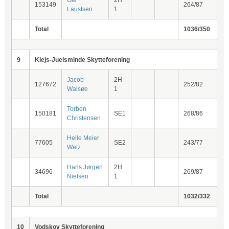
Ole
2H
153149
264/87
Laustsen
1
Total
1036/350
9
Klejs-Juelsminde Skytteforening
Jacob
2H
127672
252/82
Walsøe
1
Torben
150181
SE1
268/86
Christensen
Helle Meier
77605
SE2
243/77
Watz
Hans Jørgen
2H
34696
269/87
Nielsen
1
Total
1032/332
10
Vodskov Skytteforening