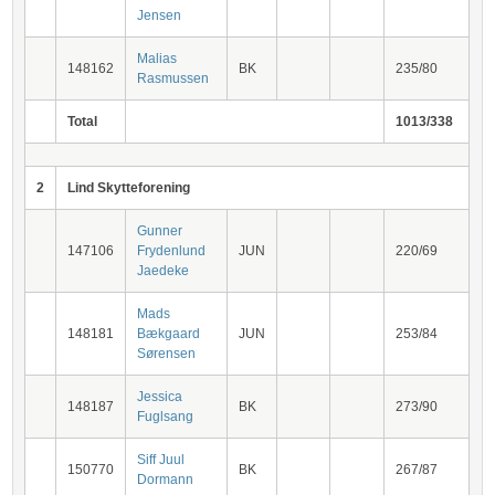
Jensen
Malias
148162
BK
235/80
Rasmussen
Total
1013/338
2
Lind Skytteforening
Gunner
147106
Frydenlund
JUN
220/69
Jaedeke
Mads
148181
Bækgaard
JUN
253/84
Sørensen
Jessica
148187
BK
273/90
Fuglsang
Siff Juul
150770
BK
267/87
Dormann