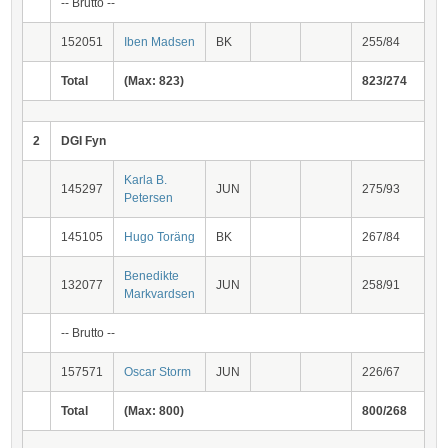
-- Brutto --
152051
Iben Madsen
BK
255/84
Total
(Max: 823)
823/274
2
DGI Fyn
Karla B.
145297
JUN
275/93
Petersen
145105
Hugo Toräng
BK
267/84
Benedikte
132077
JUN
258/91
Markvardsen
-- Brutto --
157571
Oscar Storm
JUN
226/67
Total
(Max: 800)
800/268