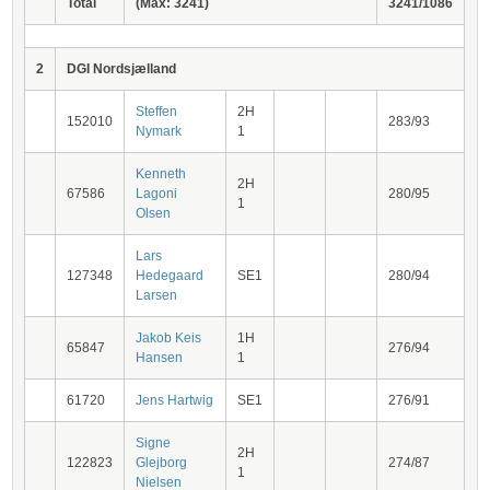
Total
(Max: 3241)
3241/1086
2
DGI Nordsjælland
Steffen
2H
152010
283/93
Nymark
1
Kenneth
2H
67586
Lagoni
280/95
1
Olsen
Lars
127348
Hedegaard
SE1
280/94
Larsen
Jakob Keis
1H
65847
276/94
Hansen
1
61720
Jens Hartwig
SE1
276/91
Signe
2H
122823
Glejborg
274/87
1
Nielsen