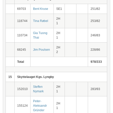
69703
Bent Kruse
SE1
251/82
2H
118744
Tina Røbel
253/82
1
Gia Tuong
2H
110734
246/83
Thai
1
2H
68245
Jim Poulsen
228/86
2
Total
978/333
15
Skyttelauget Kgs. Lyngby
Steffen
2H
152010
283/93
Nymark
1
Peter-
2H
155124
Aleksandr
1
Gründer