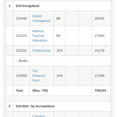
3
DGI Nordjylland
Daniel
152489
BK
282/94
Holmegaard
Mathias
151025
Faurholt
BK
275/92
Albrektsen
150251
Phillip Korup
JUN
241/79
-- Brutto --
Tim
130568
Delarose
JUN
231/68
Frost
Total
(Max: 798)
798/265
4
DGI Midt- Og Vestsjælland
Christian