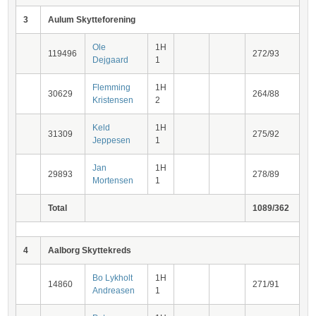
3
Aulum Skytteforening
Ole
1H
119496
272/93
Dejgaard
1
Flemming
1H
30629
264/88
Kristensen
2
Keld
1H
31309
275/92
Jeppesen
1
Jan
1H
29893
278/89
Mortensen
1
Total
1089/362
4
Aalborg Skyttekreds
Bo Lykholt
1H
14860
271/91
Andreasen
1