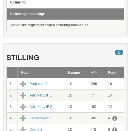
Turnering:
Turneringsansvarlige
Der er ikke registreret nogen turneringsansvarlige
STILLING
Hold
Kampe
+ / -
Point
1.
Poulsker IF
10
298
16
2.
Aakirkeby IF 1
10
77
14
3.
Aakirkeby IF 2
10
-60
12
4.
Klemensker IF
10
-86
6
5.
Viking 2
10
-72
6