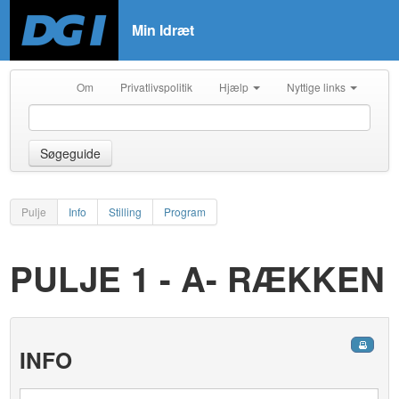
Min Idræt
Om
Privatlivspolitik
Hjælp
Nyttige links
Søgeguide
Pulje
Info
Stilling
Program
PULJE 1 - A- RÆKKEN
INFO