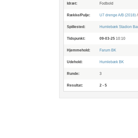
Idræt:
Fodbold
Række/Pulje:
U7 drenge A/B (2018)
Spillested:
Humlebæk Stadion
Ba
Tidspunkt:
09-03-25
10:10
Hjemmehold:
Farum BK
Udehold:
Humlebæk BK
Runde:
3
Resultat:
2 - 5