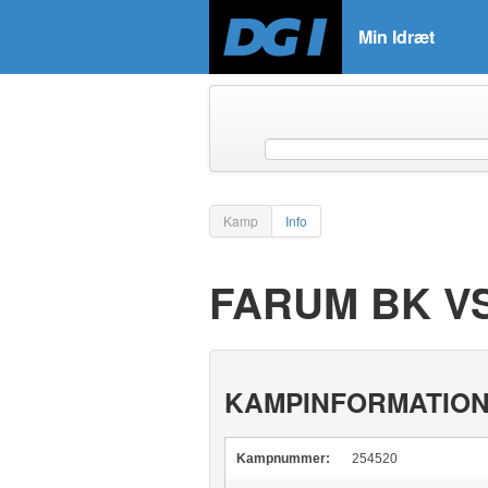
Min Idræt
Kamp
Info
FARUM BK V
KAMPINFORMATIO
Kampnummer:
254520