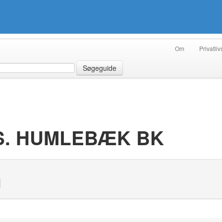
Om
Privatliv
Søgeguide
S. HUMLEBÆK BK
N