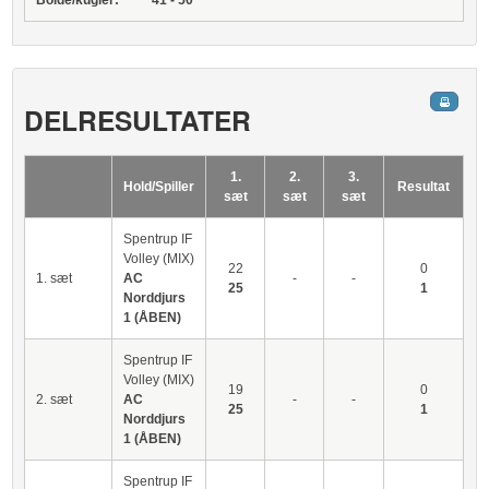
Bolde/kugler:
41 - 50
DELRESULTATER
1.
2.
3.
Hold/Spiller
Resultat
sæt
sæt
sæt
Spentrup IF
Volley (MIX)
22
0
1. sæt
AC
-
-
25
1
Norddjurs
1 (ÅBEN)
Spentrup IF
Volley (MIX)
19
0
2. sæt
AC
-
-
25
1
Norddjurs
1 (ÅBEN)
Spentrup IF