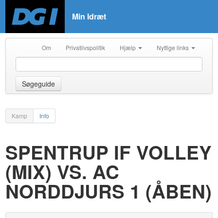
Min Idræt
Om
Privatlivspolitik
Hjælp
Nyttige links
Søgeguide
Kamp
Info
SPENTRUP IF VOLLEY
(MIX) VS. AC
NORDDJURS 1 (ÅBEN)