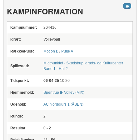
KAMPINFORMATION
Kampnummer:
264416
Idræt:
Volleyball
Række/Pulje:
Motion B
/
Pulje A
Midtpunktet - Skødstrup Idræts- og Kulturcenter
Spillested:
Bane 1 - Hal 2
Tidspunkt:
06-04-25
10:20
Hjemmehold:
Spentrup IF Volley (MIX)
Udehold:
AC Norddjurs 1 (ÅBEN)
Runde:
2
Resultat:
0 - 2