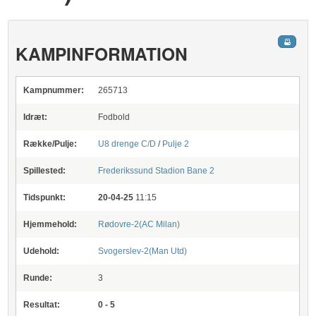
KAMPINFORMATION
Kampnummer:
265713
Idræt:
Fodbold
Række/Pulje:
U8 drenge C/D
/
Pulje 2
Spillested:
Frederikssund Stadion
Bane 2
Tidspunkt:
20-04-25
11:15
Hjemmehold:
Rødovre-2(AC Milan)
Udehold:
Svogerslev-2(Man Utd)
Runde:
3
Resultat:
0 - 5