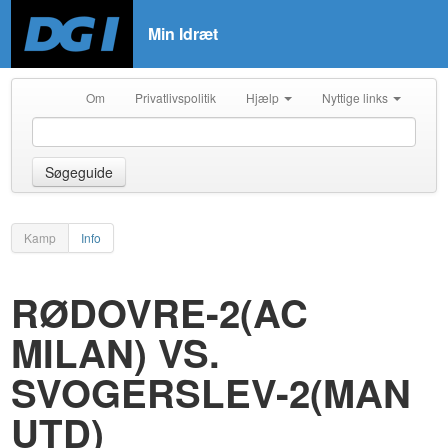
Min Idræt
Om
Privatlivspolitik
Hjælp
Nyttige links
Søgeguide
Kamp
Info
RØDOVRE-2(AC
MILAN) VS.
SVOGERSLEV-2(MAN
UTD)