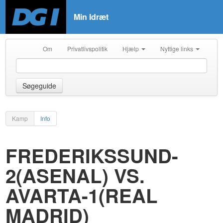
Min Idræt
Om
Privatlivspolitik
Hjælp
Nyttige links
Søgeguide
Kamp
Info
FREDERIKSSUND-
2(ASENAL) VS.
AVARTA-1(REAL
MADRID)