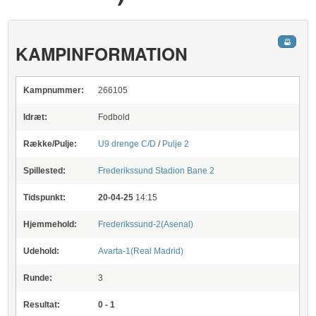
KAMPINFORMATION
Kampnummer:
266105
Idræt:
Fodbold
Række/Pulje:
U9 drenge C/D
/
Pulje 2
Spillested:
Frederikssund Stadion
Bane 2
Tidspunkt:
20-04-25
14:15
Hjemmehold:
Frederikssund-2(Asenal)
Udehold:
Avarta-1(Real Madrid)
Runde:
3
Resultat:
0 - 1