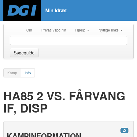
Min Idræt
Om
Privatlivspolitik
Hjælp
Nyttige links
Søgeguide
Kamp
Info
HA85 2 VS. FÅRVANG
IF, DISP
KAMPINFORMATION