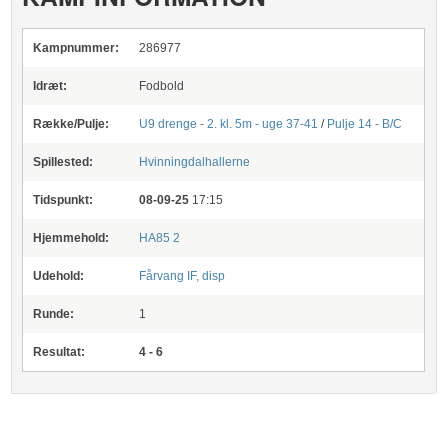
Kampnummer:
286977
Idræt:
Fodbold
Række/Pulje:
U9 drenge - 2. kl. 5m - uge 37-41
/
Pulje 14 - B/C
Spillested:
Hvinningdalhallerne
Tidspunkt:
08-09-25
17:15
Hjemmehold:
HA85 2
Udehold:
Fårvang IF, disp
Runde:
1
Resultat:
4 - 6