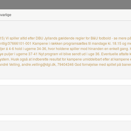
svarlige
) Vi spiller altid efter DBU Jyllands gældende regler for B&U fodbold - se mere
/offentlig/37666101-001 Kampene i rækken programsættes til mandage kl. 18.15 og me
puljer á 4-6 hold i ugerne 34-36, hvor holdene spiller mod hinanden en enkelt gang.
nye puljer i ugerne 37-41 Nyt program vil blive sendt ud i uge 36. Eventuelle aftalte
es system. Husk også at indberette resultat for kampene umiddelbart efter at kampene 
André Velling, andre.velling@dgi.dk, 79404346 God fornøjelse med spillet på bane