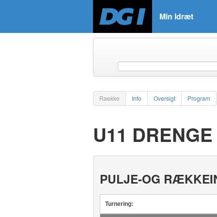
Min Idræt
Raekke
Info
Oversigt
Program
U11 DRENGE -
PULJE-OG RÆKKEI
Turnering: