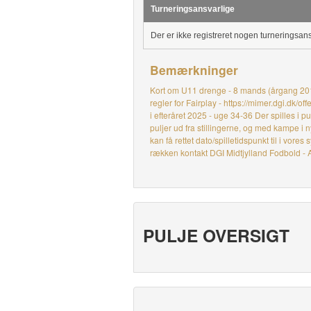
Turneringsansvarlige
Der er ikke registreret nogen turneringsan
Bemærkninger
Kort om U11 drenge - 8 mands (årgang 2015
regler for Fairplay - https://mimer.dgi.dk
i efteråret 2025 - uge 34-36 Der spilles i 
puljer ud fra stillingerne, og med kampe i 
kan få rettet dato/spilletidspunkt til i vor
rækken kontakt DGI Midtjylland Fodbold - 
PULJE OVERSIGT