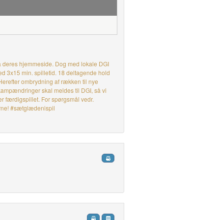
 på deres hjemmeside. Dog med lokale DGI
d 3x15 min. spilletid. 18 deltagende hold
 Herefter ombrydning af rækken til nye
 kampændringer skal meldes til DGI, så vi
er færdigspillet. For spørgsmål vedr.
rne! #sætglædenispil