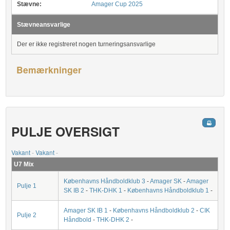
Stævne:
Amager Cup 2025
Stævneansvarlige
Der er ikke registreret nogen turneringsansvarlige
Bemærkninger
PULJE OVERSIGT
Vakant
-
Vakant
-
U7 Mix
Københavns Håndboldklub 3
-
Amager SK
-
Amager
Pulje 1
SK IB 2
-
THK-DHK 1
-
Københavns Håndboldklub 1
-
Amager SK IB 1
-
Københavns Håndboldklub 2
-
CIK
Pulje 2
Håndbold
-
THK-DHK 2
-