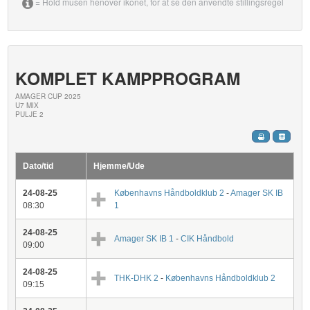
= Hold musen henover ikonet, for at se den anvendte stillingsregel
KOMPLET KAMPPROGRAM
AMAGER CUP 2025
U7 MIX
PULJE 2
Dato/tid
Hjemme/Ude
24-08-25
Københavns Håndboldklub 2
-
Amager SK IB
08:30
1
24-08-25
Amager SK IB 1
-
CIK Håndbold
09:00
24-08-25
THK-DHK 2
-
Københavns Håndboldklub 2
09:15