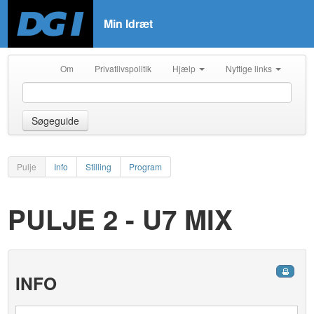
Min Idræt
Om
Privatlivspolitik
Hjælp
Nyttige links
Søgeguide
Pulje
Info
Stilling
Program
PULJE 2 - U7 MIX
INFO