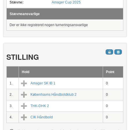
Stævne:
Amager Cup 2025
Stævneansvarlige
Der er ikke registreret nogen turneringsansvarlige
STILLING
Hold
Point
1.
Amager SK IB 1
0
2.
Københavns Håndboldklub 2
0
3.
THK-DHK 2
0
4.
CIK Håndbold
0