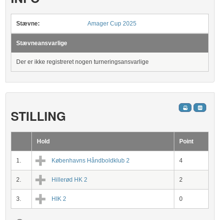
Stævne:
Amager Cup 2025
Stævneansvarlige
Der er ikke registreret nogen turneringsansvarlige
STILLING
Hold
Point
1.
Københavns Håndboldklub 2
4
2.
Hillerød HK 2
2
3.
HIK 2
0