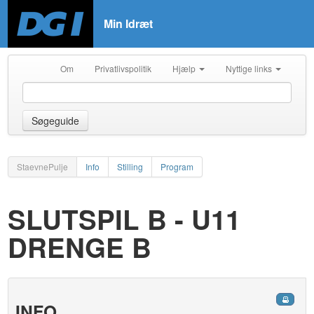
Min Idræt
Om
Privatlivspolitik
Hjælp
Nyttige links
Søgeguide
StaevnePulje
Info
Stilling
Program
SLUTSPIL B - U11
DRENGE B
INFO