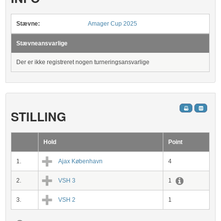
Stævne:
Amager Cup 2025
Stævneansvarlige
Der er ikke registreret nogen turneringsansvarlige
STILLING
Hold
Point
1.
Ajax København
4
2.
VSH 3
1
3.
VSH 2
1