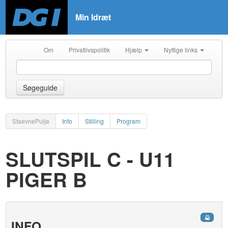
Min Idræt
Om
Privatlivspolitik
Hjælp
Nyttige links
Søgeguide
StaevnePulje
Info
Stilling
Program
SLUTSPIL C - U11
PIGER B
INFO