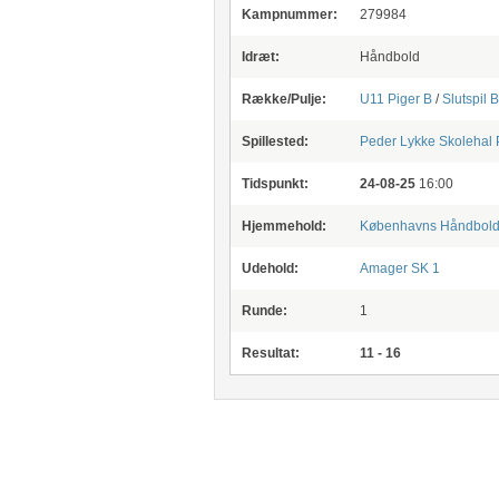
Kampnummer:
279984
Idræt:
Håndbold
Række/Pulje:
U11 Piger B
/
Slutspil B
Spillested:
Peder Lykke Skolehal
P
Tidspunkt:
24-08-25
16:00
Hjemmehold:
Københavns Håndbold
Udehold:
Amager SK 1
Runde:
1
Resultat:
11 - 16