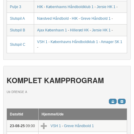
Pulje 3
HIK
-
Københavns Håndboldklub 1
-
Jersie HK 1
-
Slutspil A
Næstved Håndbold
-
HIK
-
Greve Håndbold 1
-
Slutspil B
Ajax København 1
-
Hillerød HK
-
Jersie HK 1
-
VSH 1
-
Københavns Håndboldklub 1
-
Amager SK 1
Slutspil C
-
KOMPLET KAMPPROGRAM
U9 DRENGE A
Dato/tid
Hjemme/Ude
23-08-25
09:00
VSH 1
-
Greve Håndbold 1