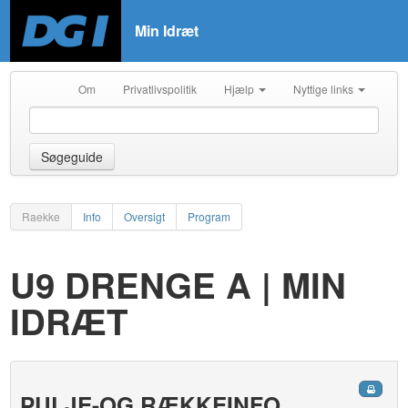
Min Idræt
Om
Privatlivspolitik
Hjælp
Nyttige links
Søgeguide
Raekke
Info
Oversigt
Program
U9 DRENGE A | MIN
IDRÆT
PULJE-OG RÆKKEINFO