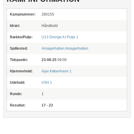
Kampnummer:
280155
Idræt:
Håndbold
Række/Pulje:
U13 Drenge A
/
Pulje 1
Spillested:
Amagerhallen
Amagerhallen
Tidspunkt:
23-08-25
09:00
Hjemmehold:
Ajax København 1
Udehold:
VSH 1
Runde:
1
Resultat:
17 - 23