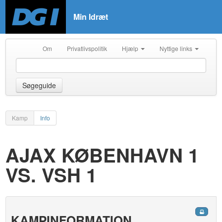
Min Idræt
Om
Privatlivspolitik
Hjælp
Nyttige links
Søgeguide
Kamp
Info
AJAX KØBENHAVN 1
VS. VSH 1
KAMPINFORMATION