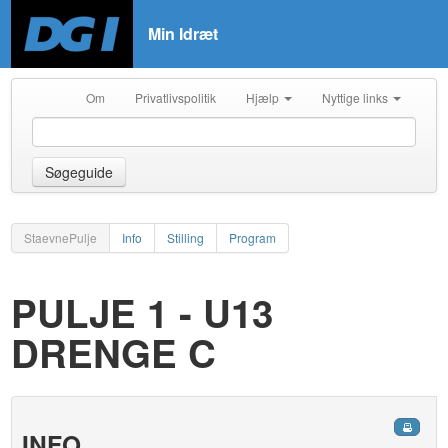
Min Idræt
Om
Privatlivspolitik
Hjælp
Nyttige links
Søgeguide
StaevnePulje
Info
Stilling
Program
PULJE 1 - U13
DRENGE C
INFO