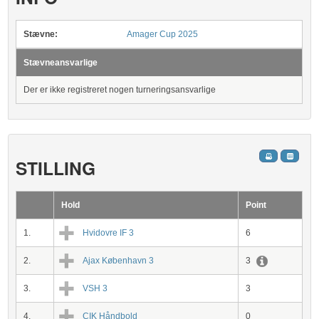
Stævne:
Amager Cup 2025
Stævneansvarlige
Der er ikke registreret nogen turneringsansvarlige
STILLING
Hold
Point
1.
Hvidovre IF 3
6
2.
Ajax København 3
3
3.
VSH 3
3
4.
CIK Håndbold
0