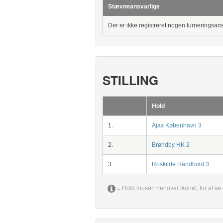
Stævneansvarlige
Der er ikke registreret nogen turneringsan
STILLING
Hold
1.
Ajax København 3
2.
Brøndby HK 2
3.
Roskilde Håndbold 3
= Hold musen henover ikonet, for at se 