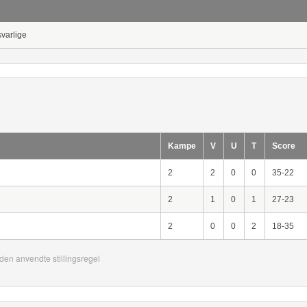
svarlige
Kampe
V
U
T
Score
2
2
0
0
35-22
2
1
0
1
27-23
2
0
0
2
18-35
den anvendte stillingsregel