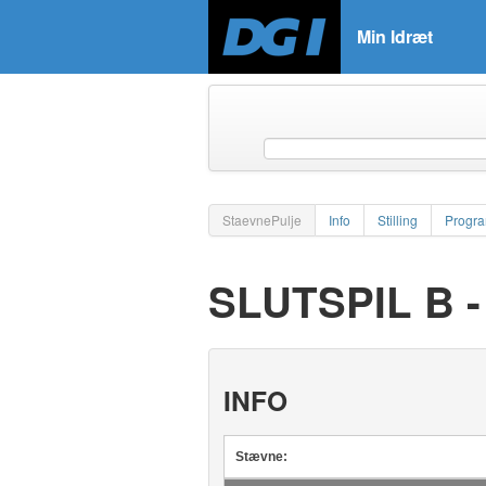
Min Idræt
StaevnePulje
Info
Stilling
Progr
SLUTSPIL B 
INFO
Stævne: