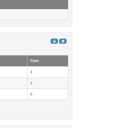
Point
4
2
0