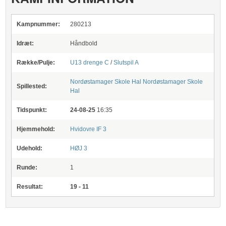
Kampnummer:
280213
Idræt:
Håndbold
Række/Pulje:
U13 drenge C
/
Slutspil A
Nordøstamager Skole Hal
Nordøstamager Skole
Spillested:
Hal
Tidspunkt:
24-08-25
16:35
Hjemmehold:
Hvidovre IF 3
Udehold:
HØJ 3
Runde:
1
Resultat:
19 - 11