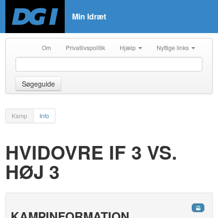
Min Idræt
Om
Privatlivspolitik
Hjælp
Nyttige links
Søgeguide
Kamp
Info
HVIDOVRE IF 3 VS.
HØJ 3
KAMPINFORMATION