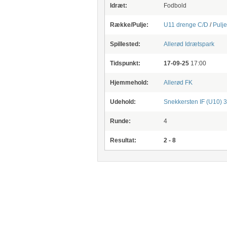
Idræt:
Fodbold
Række/Pulje:
U11 drenge C/D
/
Pulje
Spillested:
Allerød Idrætspark
Tidspunkt:
17-09-25
17:00
Hjemmehold:
Allerød FK
Udehold:
Snekkersten IF (U10) 3
Runde:
4
Resultat:
2 - 8