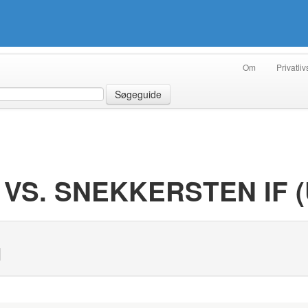
Om
Privatliv
Søgeguide
VS. SNEKKERSTEN IF (U
N