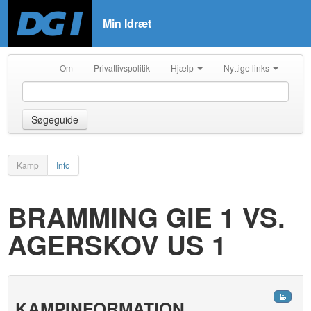
Min Idræt
Om
Privatlivspolitik
Hjælp
Nyttige links
Søgeguide
Kamp
Info
BRAMMING GIE 1 VS.
AGERSKOV US 1
KAMPINFORMATION