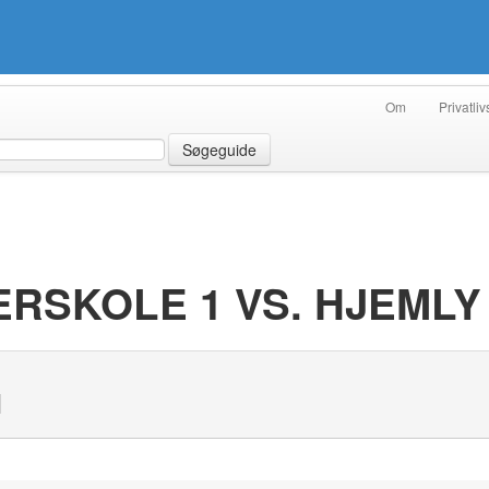
Om
Privatliv
Søgeguide
RSKOLE 1 VS. HJEMLY 
N