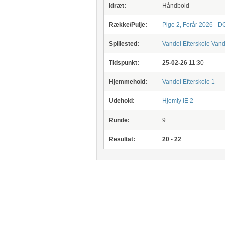
Idræt:
Håndbold
Række/Pulje:
Pige 2, Forår 2026 - DG
Spillested:
Vandel Efterskole
Vande
Tidspunkt:
25-02-26
11:30
Hjemmehold:
Vandel Efterskole 1
Udehold:
Hjemly IE 2
Runde:
9
Resultat:
20 - 22