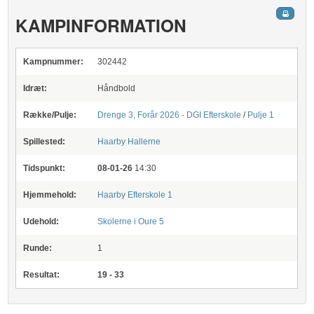
KAMPINFORMATION
Kampnummer:
302442
Idræt:
Håndbold
Række/Pulje:
Drenge 3, Forår 2026 - DGI Efterskole
/
Pulje 1
Spillested:
Haarby Hallerne
Tidspunkt:
08-01-26
14:30
Hjemmehold:
Haarby Efterskole 1
Udehold:
Skolerne i Oure 5
Runde:
1
Resultat:
19 - 33