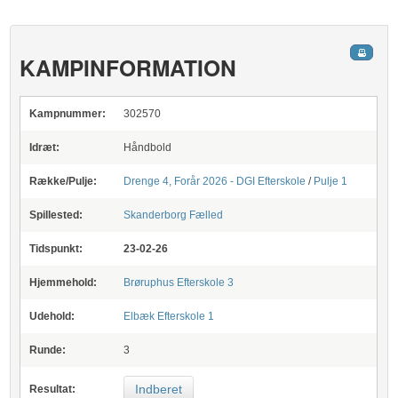
KAMPINFORMATION
Kampnummer:
302570
Idræt:
Håndbold
Række/Pulje:
Drenge 4, Forår 2026 - DGI Efterskole
/
Pulje 1
Spillested:
Skanderborg Fælled
Tidspunkt:
23-02-26
Hjemmehold:
Brøruphus Efterskole 3
Udehold:
Elbæk Efterskole 1
Runde:
3
Indberet
Resultat: