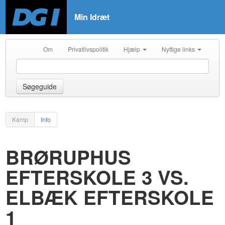
Min Idræt
Om
Privatlivspolitik
Hjælp
Nyttige links
Søgeguide
Kamp
Info
BRØRUPHUS
EFTERSKOLE 3 VS.
ELBÆK EFTERSKOLE
1