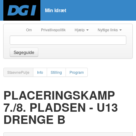
Min Idræt
Om
Privatlivspolitik
Hjælp
Nyttige links
Søgeguide
StaevnePulje
Info
Stilling
Program
PLACERINGSKAMP
7./8. PLADSEN - U13
DRENGE B