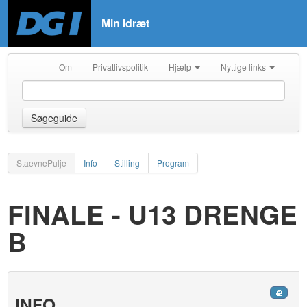
Min Idræt
Om
Privatlivspolitik
Hjælp
Nyttige links
Søgeguide
StaevnePulje
Info
Stilling
Program
FINALE - U13 DRENGE
B
INFO