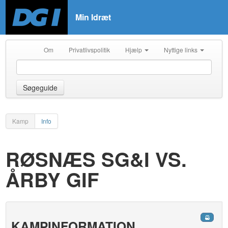
Min Idræt
Om
Privatlivspolitik
Hjælp
Nyttige links
Søgeguide
Kamp
Info
RØSNÆS SG&I VS.
ÅRBY GIF
KAMPINFORMATION