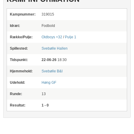
Kampnummer:
319015
Idræt:
Fodbold
Række/Pulje:
Oldboys +32
/
Pulje 1
Spillested:
Svebølle Hallen
Tidspunkt:
22-06-26
18:30
Hjemmehold:
Svebølle B&I
Udehold:
Høng GF
Runde:
13
Resultat:
1 - 0