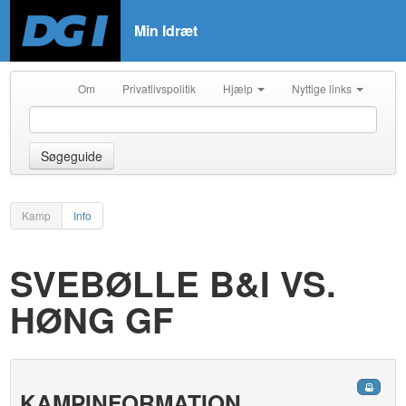
Min Idræt
Om
Privatlivspolitik
Hjælp
Nyttige links
Søgeguide
Kamp
Info
SVEBØLLE B&I VS.
HØNG GF
KAMPINFORMATION