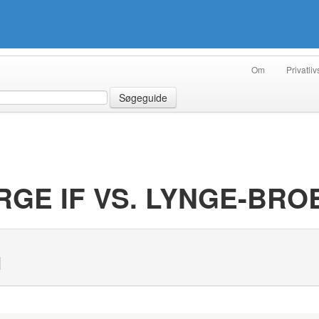
Om
Privatliv
Søgeguide
GE IF VS. LYNGE-BROB
N