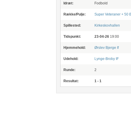
Idræt:
Fodbold
Række/Pulje:
Super Veteraner + 50 
Spillested:
Kirkeskovhallen
Tidspunkt:
23-04-26
19:00
Hjemmehold:
Ørslev Bjerge If
Udehold:
Lynge-Broby IF
Runde:
2
Resultat:
1 - 1