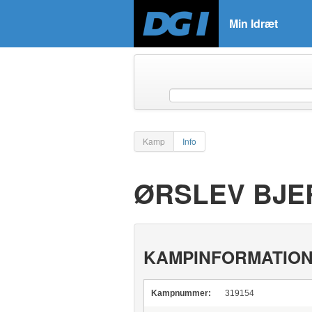
Min Idræt
Kamp
Info
ØRSLEV BJER
KAMPINFORMATIO
Kampnummer:
319154