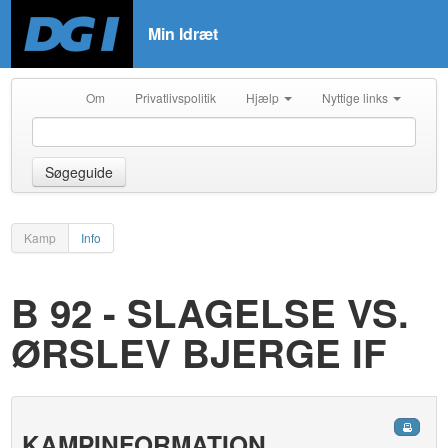
Min Idræt
Om
Privatlivspolitik
Hjælp
Nyttige links
Søgeguide
Kamp
Info
B 92 - SLAGELSE VS.
ØRSLEV BJERGE IF
KAMPINFORMATION