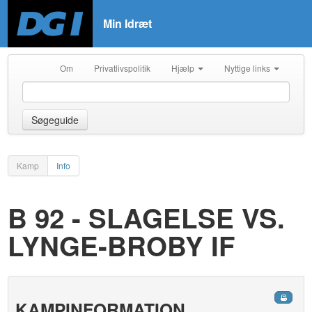
Min Idræt
Om
Privatlivspolitik
Hjælp
Nyttige links
Søgeguide
Kamp
Info
B 92 - SLAGELSE VS.
LYNGE-BROBY IF
KAMPINFORMATION