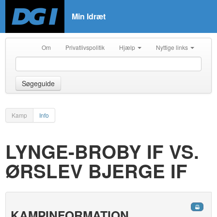
Min Idræt
Om
Privatlivspolitik
Hjælp
Nyttige links
Søgeguide
Kamp
Info
LYNGE-BROBY IF VS.
ØRSLEV BJERGE IF
KAMPINFORMATION