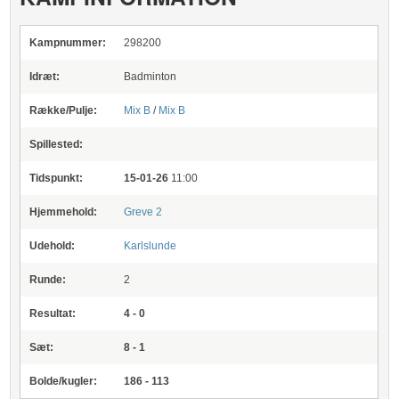
Kampnummer:
298200
Idræt:
Badminton
Række/Pulje:
Mix B
/
Mix B
Spillested:
Tidspunkt:
15-01-26
11:00
Hjemmehold:
Greve 2
Udehold:
Karlslunde
Runde:
2
Resultat:
4 - 0
Sæt:
8 - 1
Bolde/kugler:
186 - 113