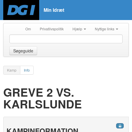
Min Idræt
Om
Privatlivspolitik
Hjælp
Nyttige links
Søgeguide
Kamp
Info
GREVE 2 VS.
KARLSLUNDE
KAMPINFORMATION