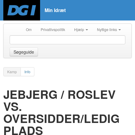
Min Idræt
Om
Privatlivspolitik
Hjælp
Nyttige links
Søgeguide
Kamp
Info
JEBJERG / ROSLEV
VS.
OVERSIDDER/LEDIG
PLADS