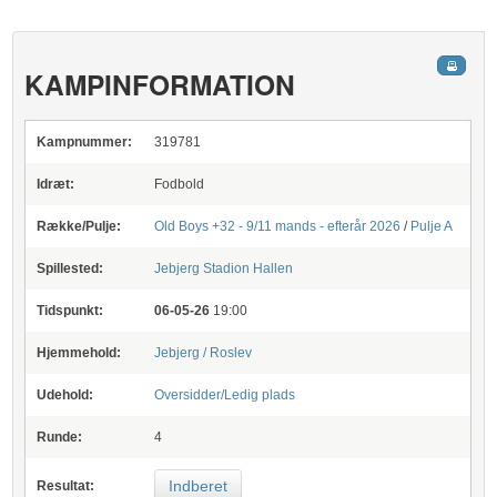
KAMPINFORMATION
Kampnummer:
319781
Idræt:
Fodbold
Række/Pulje:
Old Boys +32 - 9/11 mands - efterår 2026
/
Pulje A
Spillested:
Jebjerg Stadion
Hallen
Tidspunkt:
06-05-26
19:00
Hjemmehold:
Jebjerg / Roslev
Udehold:
Oversidder/Ledig plads
Runde:
4
Indberet
Resultat: