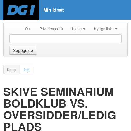
Min Idræt
Om
Privatlivspolitik
Hjælp
Nyttige links
Søgeguide
Kamp
Info
SKIVE SEMINARIUM
BOLDKLUB VS.
OVERSIDDER/LEDIG
PLADS