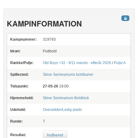
KAMPINFORMATION
Kampnummer:
319793
Idræt:
Fodbold
Række/Pulje:
Old Boys +32 - 9/11 mands - efterår 2026
/
Pulje A
Spillested:
Skive Seminariums boldbaner
Tidspunkt:
27-05-26
19:00
Hjemmehold:
Skive Seminarium Boldklub
Udehold:
Oversidder/Ledig plads
Runde:
7
Indberet
Resultat: