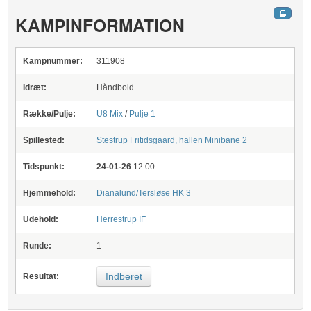
KAMPINFORMATION
Kampnummer:
311908
Idræt:
Håndbold
Række/Pulje:
U8 Mix
/
Pulje 1
Spillested:
Stestrup Fritidsgaard, hallen
Minibane 2
Tidspunkt:
24-01-26
12:00
Hjemmehold:
Dianalund/Tersløse HK 3
Udehold:
Herrestrup IF
Runde:
1
Indberet
Resultat: