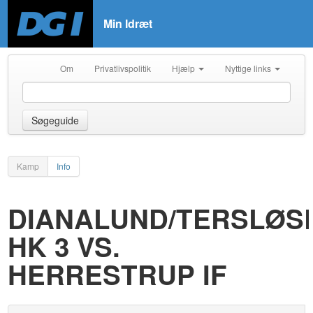
Min Idræt
Om
Privatlivspolitik
Hjælp
Nyttige links
Søgeguide
Kamp
Info
DIANALUND/TERSLØS
HK 3 VS.
HERRESTRUP IF