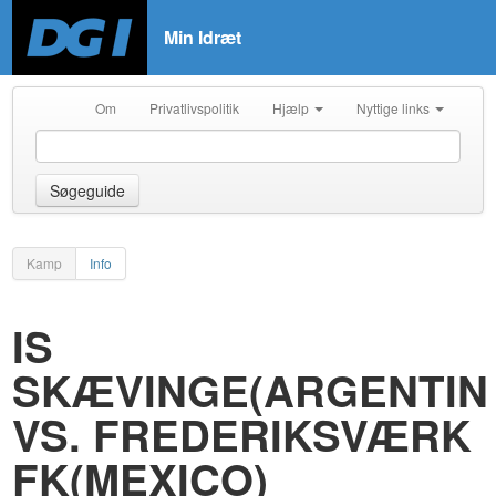
Min Idræt
Om
Privatlivspolitik
Hjælp
Nyttige links
Søgeguide
Kamp
Info
IS
SKÆVINGE(ARGENTIN
VS. FREDERIKSVÆRK
FK(MEXICO)