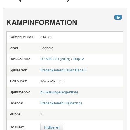
KAMPINFORMATION
Kampnummer:
314282
Idræt:
Fodbold
Række/Pulje:
U7 MIX C/D (2019)
/
Pulje 2
Spillested:
Frederiksværk Hallen
Bane 3
Tidspunkt:
14-02-26
10:10
Hjemmehold:
IS Skævinge(Argentina)
Udehold:
Frederiksværk FK(Mexico)
Runde:
2
Indberet
Resultat: