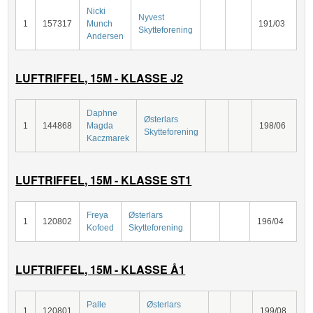
Nicki
Nyvest
1
157317
Munch
191/03
Skytteforening
Andersen
LUFTRIFFEL, 15M - KLASSE J2
Daphne
Østerlars
1
144868
Magda
198/06
Skytteforening
Kaczmarek
LUFTRIFFEL, 15M - KLASSE ST1
Freya
Østerlars
1
120802
196/04
Kofoed
Skytteforening
LUFTRIFFEL, 15M - KLASSE Å1
Palle
Østerlars
1
120801
199/08