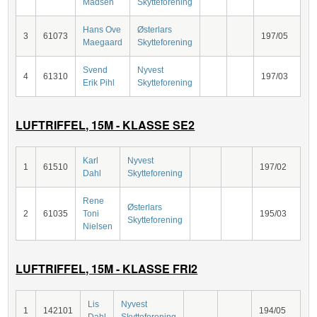
Madsen
Skytteforening
Hans Ove
Østerlars
3
61073
197/05
Maegaard
Skytteforening
Svend
Nyvest
4
61310
197/03
Erik Pihl
Skytteforening
LUFTRIFFEL, 15M - KLASSE SE2
Karl
Nyvest
1
61510
197/02
Dahl
Skytteforening
Rene
Østerlars
2
61035
Toni
195/03
Skytteforening
Nielsen
LUFTRIFFEL, 15M - KLASSE FRI2
Lis
Nyvest
1
142101
194/05