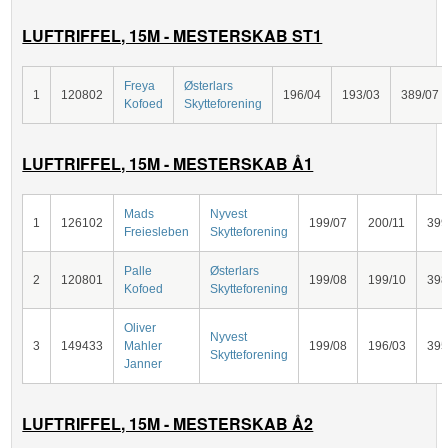
LUFTRIFFEL, 15M - MESTERSKAB ST1
Freya
Østerlars
1
120802
196/04
193/03
389/07
Kofoed
Skytteforening
LUFTRIFFEL, 15M - MESTERSKAB Å1
Mads
Nyvest
1
126102
199/07
200/11
399
Freiesleben
Skytteforening
Palle
Østerlars
2
120801
199/08
199/10
398
Kofoed
Skytteforening
Oliver
Nyvest
3
149433
Mahler
199/08
196/03
395
Skytteforening
Janner
LUFTRIFFEL, 15M - MESTERSKAB Å2