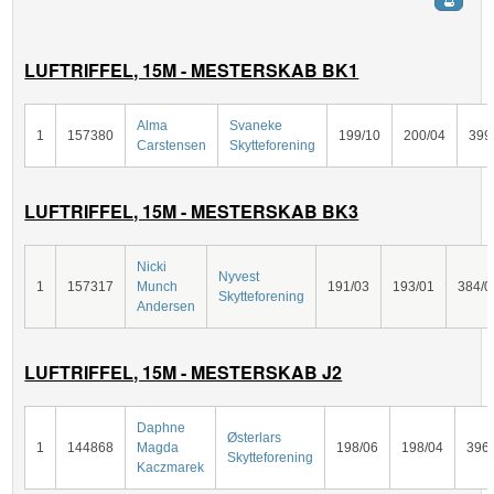
LUFTRIFFEL, 15M - MESTERSKAB BK1
Alma
Svaneke
1
157380
199/10
200/04
399
Carstensen
Skytteforening
LUFTRIFFEL, 15M - MESTERSKAB BK3
Nicki
Nyvest
1
157317
Munch
191/03
193/01
384/0
Skytteforening
Andersen
LUFTRIFFEL, 15M - MESTERSKAB J2
Daphne
Østerlars
1
144868
Magda
198/06
198/04
396
Skytteforening
Kaczmarek