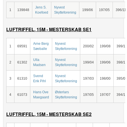
Jens S.
Nyvest
1
139848
199/06
197/05
396/11
Koefoed
Skytteforening
LUFTRIFFEL, 15M - MESTERSKAB SE1
Arne Berg
Nyvest
1
69591
200/02
199/08
399/1
Søeballe
Skytteforening
Ulla
Nyvest
2
61302
199/04
199/06
398/1
Madsen
Skytteforening
Svend
Nyvest
3
61310
197/03
198/00
395/0
Erik Pihl
Skytteforening
Hans Ove
Østerlars
4
61073
197/05
197/07
394/1
Maegaard
Skytteforening
LUFTRIFFEL, 15M - MESTERSKAB SE2