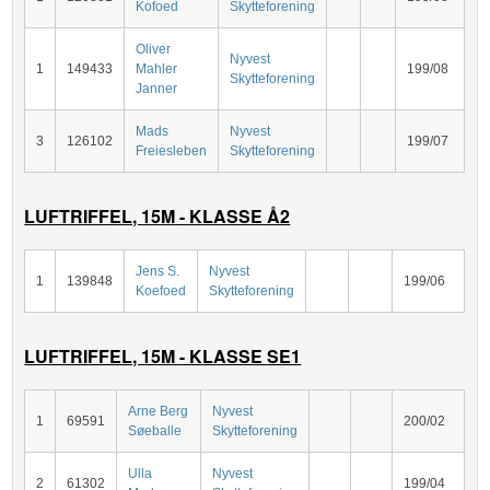
Kofoed
Skytteforening
Oliver
Nyvest
1
149433
Mahler
199/08
Skytteforening
Janner
Mads
Nyvest
3
126102
199/07
Freiesleben
Skytteforening
LUFTRIFFEL, 15M - KLASSE Å2
Jens S.
Nyvest
1
139848
199/06
Koefoed
Skytteforening
LUFTRIFFEL, 15M - KLASSE SE1
Arne Berg
Nyvest
1
69591
200/02
Søeballe
Skytteforening
Ulla
Nyvest
2
61302
199/04