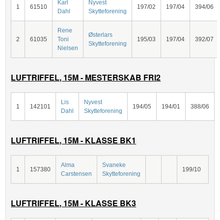
Karl
Nyvest
1
61510
197/02
197/04
394/06
Dahl
Skytteforening
Rene
Østerlars
2
61035
Toni
195/03
197/04
392/07
Skytteforening
Nielsen
LUFTRIFFEL, 15M - MESTERSKAB FRI2
Lis
Nyvest
1
142101
194/05
194/01
388/06
Dahl
Skytteforening
LUFTRIFFEL, 15M - KLASSE BK1
Alma
Svaneke
1
157380
199/10
Carstensen
Skytteforening
LUFTRIFFEL, 15M - KLASSE BK3