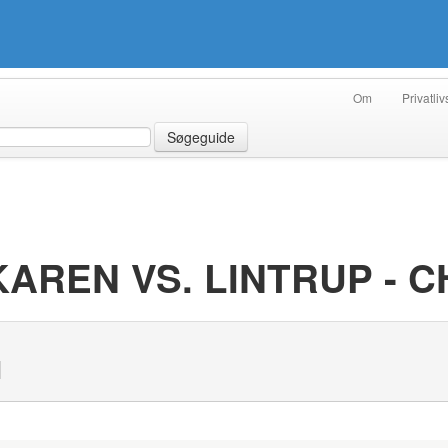
Om
Privatliv
Søgeguide
 KAREN VS. LINTRUP - 
N