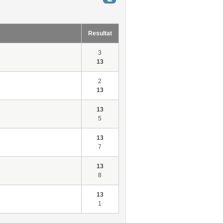
Resultat
3
13
2
13
13
5
13
7
13
8
13
1