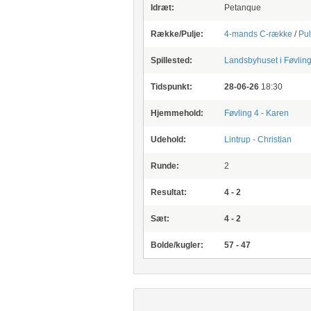
Idræt:
Petanque
Række/Pulje:
4-mands C-række
/
Pul
Spillested:
Landsbyhuset i Føvlin
Tidspunkt:
28-06-26
18:30
Hjemmehold:
Føvling 4 - Karen
Udehold:
Lintrup - Christian
Runde:
2
Resultat:
4 - 2
Sæt:
4 - 2
Bolde/kugler:
57 - 47